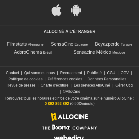
ALLOCINÉ À L'ÉTRANGER
Filmstarts
SensaCine
Beyazperde
Allemagne
Espagne
Turquie
AdoroCinema
Sensacine México
Brésil
Mexique
Contact
|
Qui sommes-nous
|
Recrutement
|
Publicité
|
CGU
|
CGV
|
Politique de cookies
|
Préférences cookies
|
Données Personnelles
|
Revue de presse
|
Charte d'écriture
|
Les services AlloCiné
|
Gérer Utiq
|
©AlloCiné
Retrouvez tous les horaires et infos de votre cinéma sur le numéro AlloCiné :
0 892 892 892
(0,90€/minute)