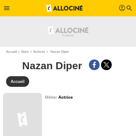
profil
menu
search
Accueil
Stars
Actrices
Nazan Diper
Nazan Diper
Accueil
Métier
Actrice