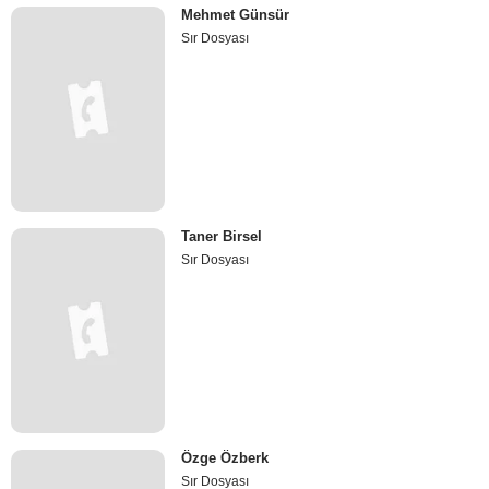
Mehmet Günsür
Sır Dosyası
Taner Birsel
Sır Dosyası
Özge Özberk
Sır Dosyası