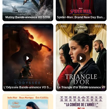
Mutiny Bande-annonce VO STFR
Spider-Man: Brand New Day Bande-annonce VO STFR
L'Odyssée Bande-annonce VO STFR
Le Triangle d'or Bande-annonce VF