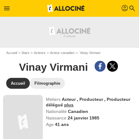
profil
menu
search
Accueil
Stars
Acteurs
Acteur canadien
Vinay Virmani
Vinay Virmani
Accueil
Filmographie
Métiers
Acteur
,
Producteur
,
Producteur
délégué
plus
Nationalité
Canadien
Naissance
24 janvier 1985
Age
41
ans