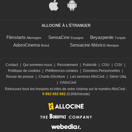
ALLOCINÉ À L'ÉTRANGER
Filmstarts
SensaCine
Beyazperde
Allemagne
Espagne
Turquie
AdoroCinema
Sensacine México
Brésil
Mexique
Contact
|
Qui sommes-nous
|
Recrutement
|
Publicité
|
CGU
|
CGV
|
Politique de cookies
|
Préférences cookies
|
Données Personnelles
|
Revue de presse
|
Charte d'écriture
|
Les services AlloCiné
|
Gérer Utiq
|
©AlloCiné
Retrouvez tous les horaires et infos de votre cinéma sur le numéro AlloCiné :
0 892 892 892
(0,90€/minute)