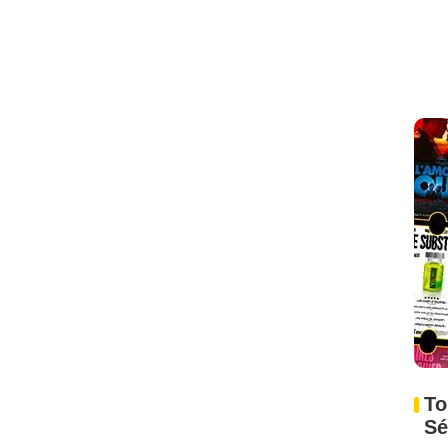
To
Sé