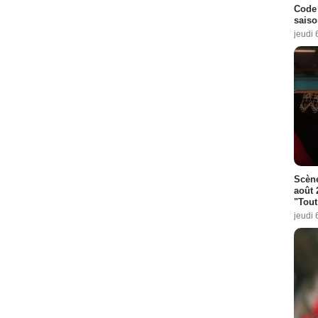
Code 
saiso
jeudi 
Scène
août 
"Tout
jeudi 