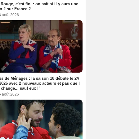
Rouge, c'est fini : on sait si il y aura une
n 2 sur France 2
6 août 2026
s de Ménages : la saison 18 débute le 24
2026 avec 2 nouveaux acteurs et pas que !
 change... sauf eux !"
6 août 2026