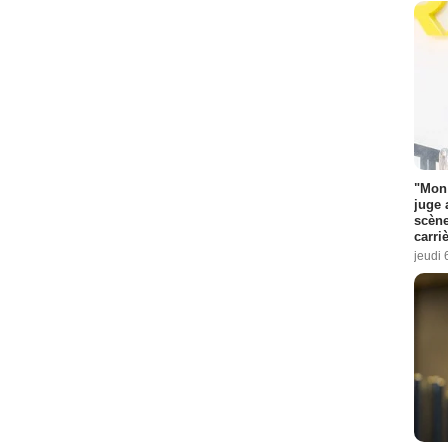
"Mon 
juge 
scène
carri
jeudi 