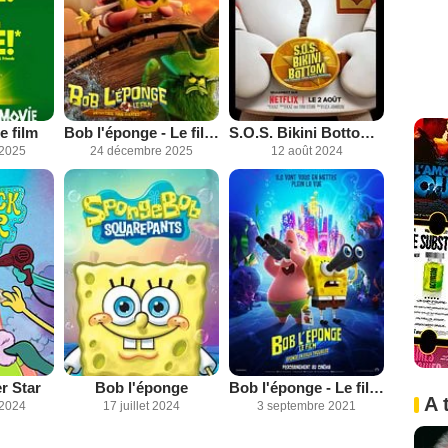
e film
Bob l'éponge - Le film : un pour tous, tous pirates !
S.O.S. Bikini Bottom : Une mission pour Sandy Écureuil
 2025
24 décembre 2025
12 août 2024
r Star
Bob l'éponge
Bob l'éponge - Le film : Éponge en eaux troubles
A 
 2024
17 juillet 2024
3 septembre 2021