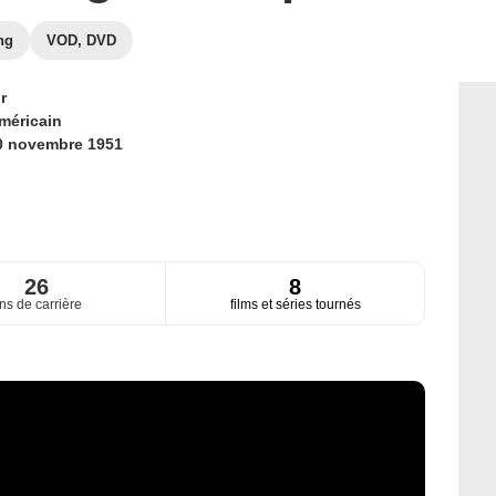
ng
VOD, DVD
r
méricain
0 novembre 1951
26
8
ns de carrière
films et séries tournés