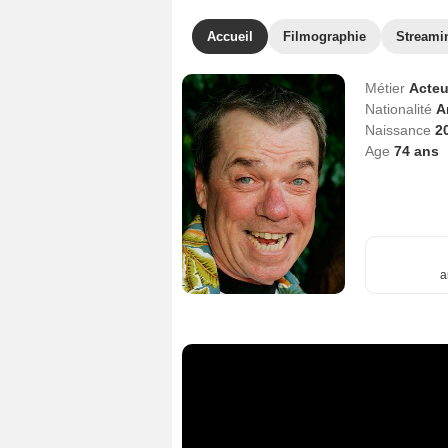
Accueil
Filmographie
Streami
Métier
Acteu
Nationalité
A
Naissance
2
Age
74
ans
a