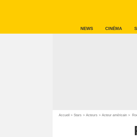
NEWS
CINÉMA
S
Accueil
Stars
Acteurs
Acteur américain
Rod