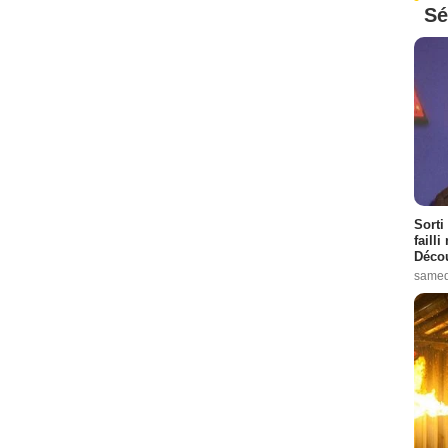
Sé
Sorti
failli
Décou
samed