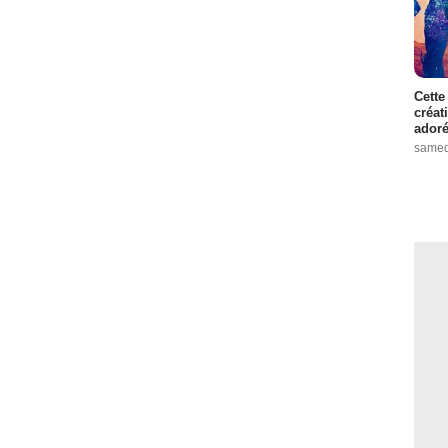
Cette
créat
adoré
samed