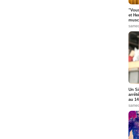
"Vous
et He
muscl
samed
Un Si
arrêt
au 14
samed