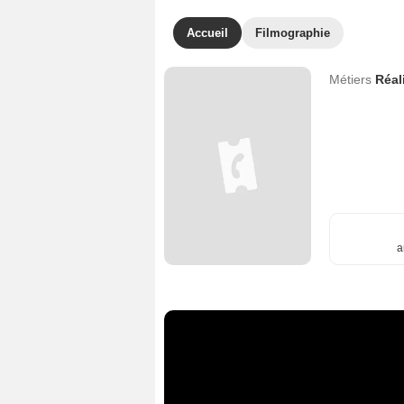
Accueil
Filmographie
Métiers
Réal
a