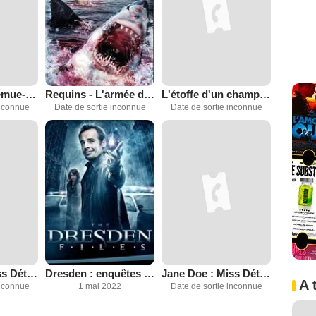
Bricolage et remue-ménage
Requins - L'armée des profondeurs (TV)
L'étoffe d'un champion
inconnue
Date de sortie inconnue
Date de sortie inconnue
Jane Doe : Miss Détective - Crime sous contrôle (TV)
Dresden : enquêtes parallèles
Jane Doe : Miss Détective - Le tableau volé (TV)
A 
inconnue
1 mai 2022
Date de sortie inconnue