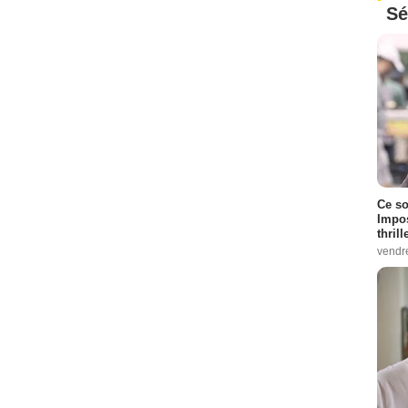
Sé
Ce so
Impos
thrill
vendr