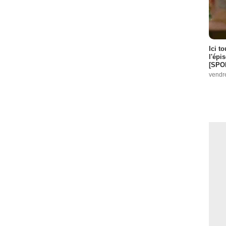
Ici t
l'épi
[SPO
vendr