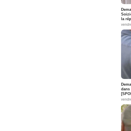
Demai
Soizi
la ré
vendr
Demai
dans 
[SPO
vendr