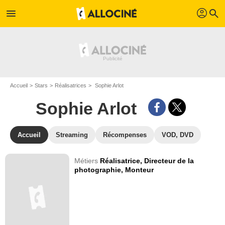
profil
menu
search
Accueil
Stars
Réalisatrices
Sophie Arlot
Sophie Arlot
Accueil
Streaming
Récompenses
VOD, DVD
Métiers
Réalisatrice,
Directeur de la
photographie,
Monteur