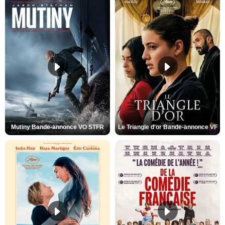
Mutiny Bande-annonce VO STFR
Le Triangle d'or Bande-annonce VF