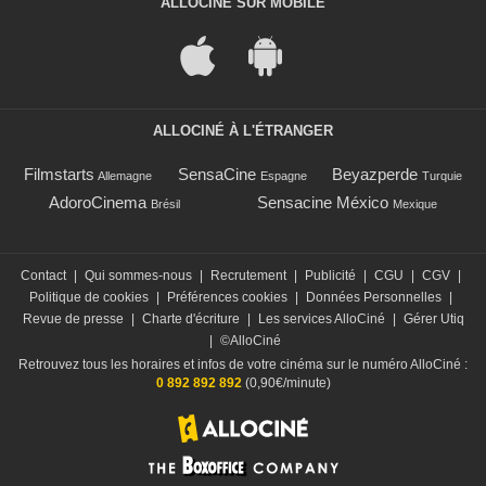
ALLOCINÉ SUR MOBILE
ALLOCINÉ À L'ÉTRANGER
Filmstarts
SensaCine
Beyazperde
Allemagne
Espagne
Turquie
AdoroCinema
Sensacine México
Brésil
Mexique
Contact
|
Qui sommes-nous
|
Recrutement
|
Publicité
|
CGU
|
CGV
|
Politique de cookies
|
Préférences cookies
|
Données Personnelles
|
Revue de presse
|
Charte d'écriture
|
Les services AlloCiné
|
Gérer Utiq
|
©AlloCiné
Retrouvez tous les horaires et infos de votre cinéma sur le numéro AlloCiné :
0 892 892 892
(0,90€/minute)