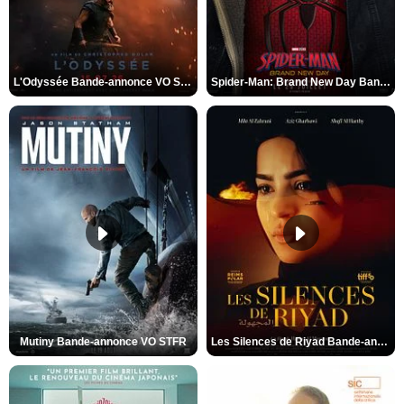
L'Odyssée Bande-annonce VO STFR
Spider-Man: Brand New Day Bande-annonce VO STFR
Mutiny Bande-annonce VO STFR
Les Silences de Riyad Bande-annonce VO STFR