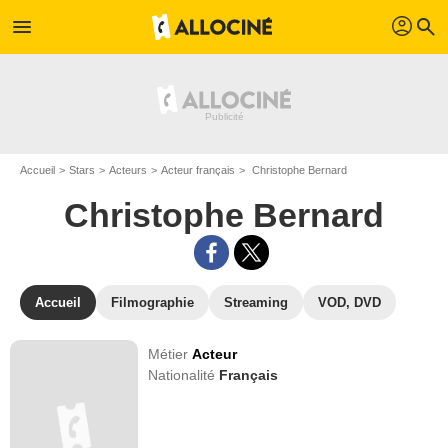
profil
menu
search
Accueil
Stars
Acteurs
Acteur français
Christophe Bernard
Christophe Bernard
Accueil
Filmographie
Streaming
VOD, DVD
Métier
Acteur
Nationalité
Français