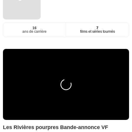
16
7
ans de carrière
films et séries tournés
Les Rivières pourpres Bande-annonce VF