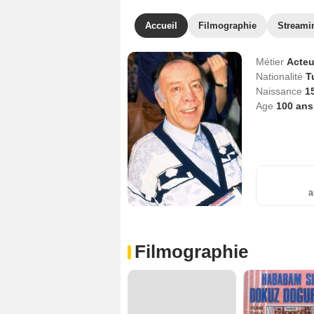
Accueil
Filmographie
Streami
Métier
Acteu
Nationalité
T
Naissance
1
Age
100
ans
a
Filmographie