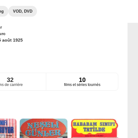
ng
VOD, DVD
r
urc
5 août 1925
32
10
ns de carrière
films et séries tournés