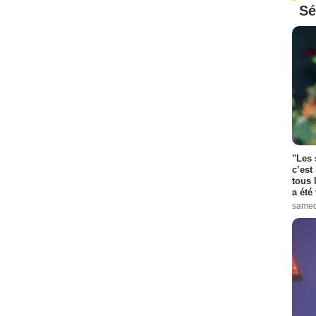
Sé
"Les 
c’est
tous 
a été 
samed