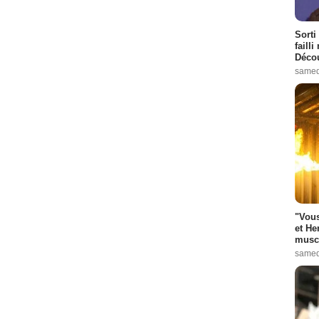
Sorti
failli
Décou
samed
"Vous
et He
muscl
samed