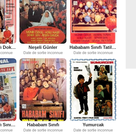
Hababam Sınıfı Dokuz Doğuruyor
Neşeli Günler
Hababam Sınıfı Tatilde
inconnue
Date de sortie inconnue
Date de sortie inconnue
Hababam Sınıfı Sınıfta Kaldı
Hababam Sınıfı
Yumurcak
inconnue
Date de sortie inconnue
Date de sortie inconnue