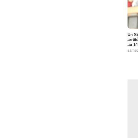
Un Si
arrêt
au 14
samed