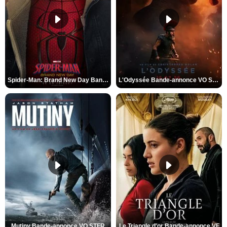
Spider-Man: Brand New Day Bande-annonce VO STFR
L'Odyssée Bande-annonce VO STFR
Mutiny Bande-annonce VO STFR
Le Triangle d'or Bande-annonce VF