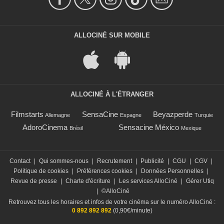
ALLOCINÉ SUR MOBILE
ALLOCINÉ À L'ÉTRANGER
Filmstarts
SensaCine
Beyazperde
Allemagne
Espagne
Turquie
AdoroCinema
Sensacine México
Brésil
Mexique
Contact
|
Qui sommes-nous
|
Recrutement
|
Publicité
|
CGU
|
CGV
|
Politique de cookies
|
Préférences cookies
|
Données Personnelles
|
Revue de presse
|
Charte d'écriture
|
Les services AlloCiné
|
Gérer Utiq
|
©AlloCiné
Retrouvez tous les horaires et infos de votre cinéma sur le numéro AlloCiné :
0 892 892 892
(0,90€/minute)