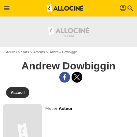
profil
menu
search
Accueil
Stars
Acteurs
Andrew Dowbiggin
Andrew Dowbiggin
Accueil
Métier
Acteur