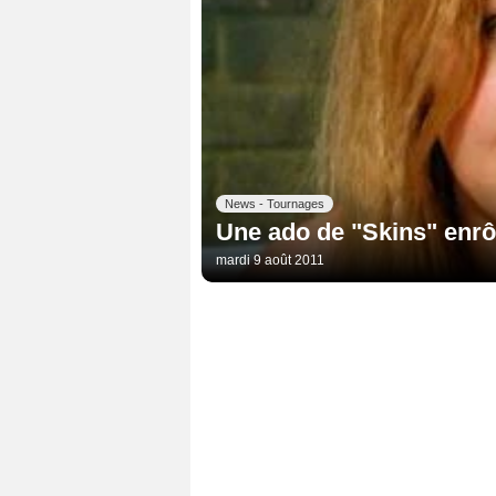
News - Tournages
Une ado de "Skins" enr
mardi 9 août 2011