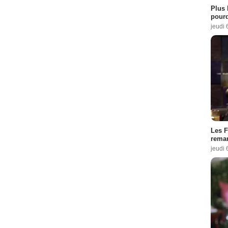
Plus 
pourq
jeudi 
Les F
remar
jeudi 