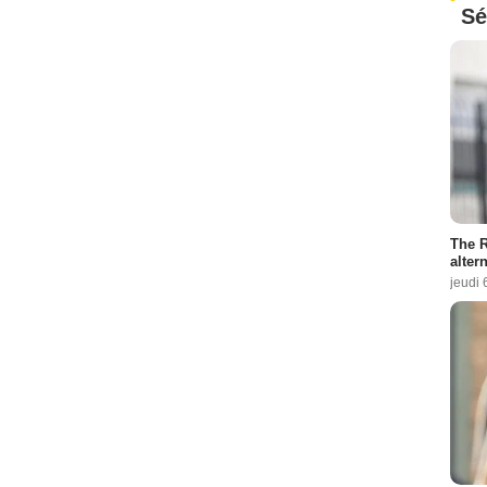
Sé
The R
altern
jeudi 