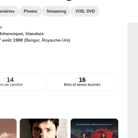
s/séries
Photos
Streaming
VOD, DVD
r
Britannique,
Irlandais
7 août 1988
(Bangor, Royaume-Uni)
14
16
ns de carrière
films et séries tournés