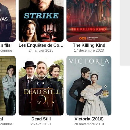
n fils
Les Enquêtes de Cormoran Strike
The Killing Kind
inconnue
24 janvier 2025
17 décembre 2023
al
Dead Still
Victoria (2016)
inconnue
26 avril 2021
28 novembre 2019