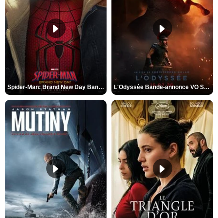
Spider-Man: Brand New Day Bande-annonce VO STFR
L'Odyssée Bande-annonce VO STFR