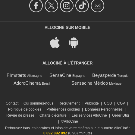
ALLOCINÉ SUR MOBILE
ALLOCINÉ À L'ÉTRANGER
Filmstarts
SensaCine
Beyazperde
Allemagne
Espagne
Turquie
AdoroCinema
Sensacine México
Brésil
Mexique
Contact
|
Qui sommes-nous
|
Recrutement
|
Publicité
|
CGU
|
CGV
|
Politique de cookies
|
Préférences cookies
|
Données Personnelles
|
Revue de presse
|
Charte d'écriture
|
Les services AlloCiné
|
Gérer Utiq
|
©AlloCiné
Retrouvez tous les horaires et infos de votre cinéma sur le numéro AlloCiné :
0 892 892 892
(0,90€/minute)