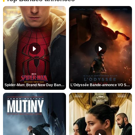
Spider-Man: Brand New Day Bande-annonce VO STFR
L'Odyssée Bande-annonce VO STFR