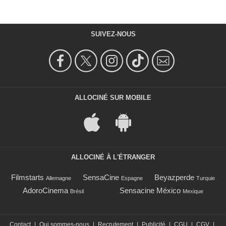
SUIVEZ-NOUS
ALLOCINÉ SUR MOBILE
ALLOCINÉ À L'ÉTRANGER
Filmstarts
SensaCine
Beyazperde
Allemagne
Espagne
Turquie
AdoroCinema
Sensacine México
Brésil
Mexique
Contact
|
Qui sommes-nous
|
Recrutement
|
Publicité
|
CGU
|
CGV
|