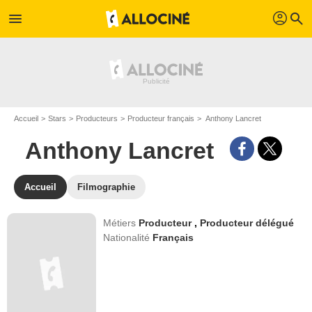
profil
menu
search
Accueil
Stars
Producteurs
Producteur français
Anthony Lancret
Anthony Lancret
Accueil
Filmographie
Métiers
Producteur
,
Producteur délégué
Nationalité
Français