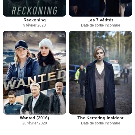
Reckoning
Les 7 vérités
9 février 2020
Date de sortie inconnue
Wanted (2016)
The Kettering Incident
28 février 2020
Date de sortie inconnue