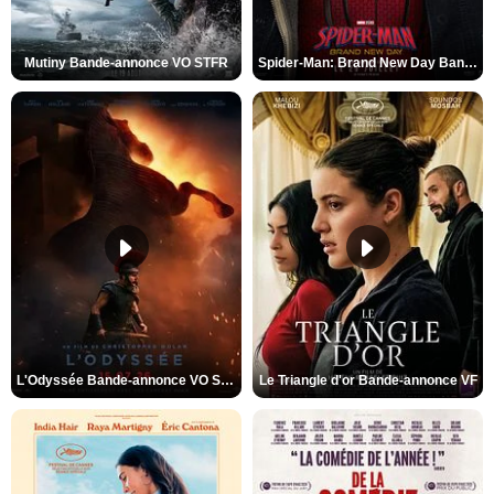
Mutiny Bande-annonce VO STFR
Spider-Man: Brand New Day Bande-annonce VO STFR
L'Odyssée Bande-annonce VO STFR
Le Triangle d'or Bande-annonce VF