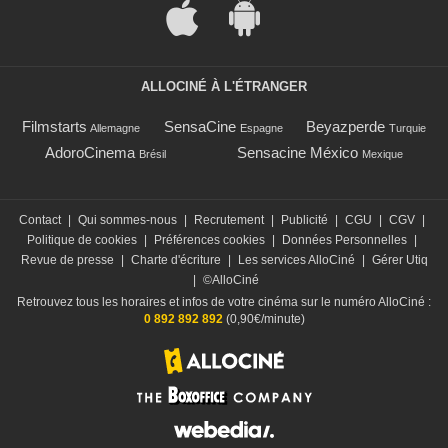
ALLOCINÉ À L'ÉTRANGER
Filmstarts
SensaCine
Beyazperde
Allemagne
Espagne
Turquie
AdoroCinema
Sensacine México
Brésil
Mexique
Contact
|
Qui sommes-nous
|
Recrutement
|
Publicité
|
CGU
|
CGV
|
Politique de cookies
|
Préférences cookies
|
Données Personnelles
|
Revue de presse
|
Charte d'écriture
|
Les services AlloCiné
|
Gérer Utiq
|
©AlloCiné
Retrouvez tous les horaires et infos de votre cinéma sur le numéro AlloCiné :
0 892 892 892
(0,90€/minute)