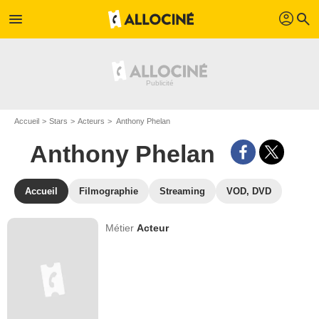
profil
menu
search
Accueil
Stars
Acteurs
Anthony Phelan
Anthony Phelan
Accueil
Filmographie
Streaming
VOD, DVD
Métier
Acteur