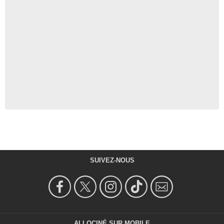
SUIVEZ-NOUS
ALLOCINÉ SUR MOBILE