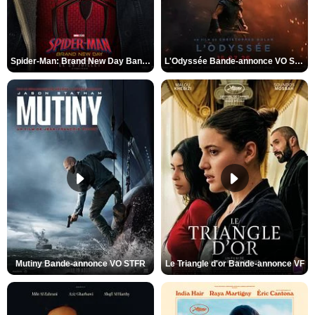
Spider-Man: Brand New Day Bande-annonce VO STFR
L'Odyssée Bande-annonce VO STFR
Mutiny Bande-annonce VO STFR
Le Triangle d'or Bande-annonce VF