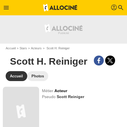
profil
menu
search
Accueil
Stars
Acteurs
Scott H. Reiniger
Scott H. Reiniger
Accueil
Photos
Métier
Acteur
Pseudo
Scott Reiniger