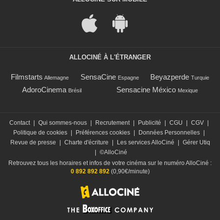
ALLOCINÉ À L'ÉTRANGER
Filmstarts
SensaCine
Beyazperde
Allemagne
Espagne
Turquie
AdoroCinema
Sensacine México
Brésil
Mexique
Contact
|
Qui sommes-nous
|
Recrutement
|
Publicité
|
CGU
|
CGV
|
Politique de cookies
|
Préférences cookies
|
Données Personnelles
|
Revue de presse
|
Charte d'écriture
|
Les services AlloCiné
|
Gérer Utiq
|
©AlloCiné
Retrouvez tous les horaires et infos de votre cinéma sur le numéro AlloCiné :
0 892 892 892
(0,90€/minute)