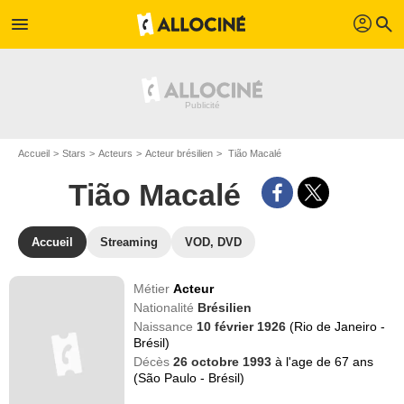
profil
menu
search
Accueil
Stars
Acteurs
Acteur brésilien
Tião Macalé
Tião Macalé
Accueil
Streaming
VOD, DVD
Métier
Acteur
Nationalité
Brésilien
Naissance
10 février 1926
(Rio de Janeiro -
Brésil)
Décès
26 octobre 1993
à l'age de 67 ans
(São Paulo - Brésil)