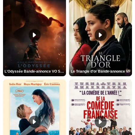
L'Odyssée Bande-annonce VO STFR
Le Triangle d'or Bande-annonce VF