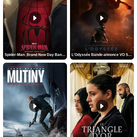
Spider-Man: Brand New Day Bande-annonce VO STFR
L'Odyssée Bande-annonce VO STFR