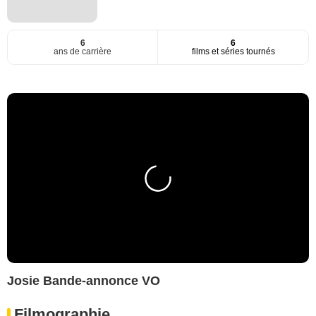
6
6
ans de carrière
films et séries tournés
Josie Bande-annonce VO
Filmographie