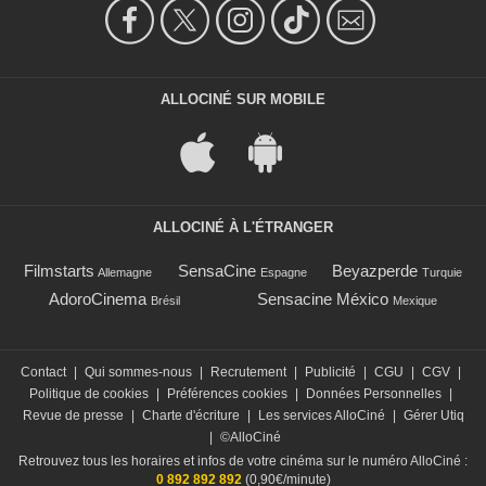
ALLOCINÉ SUR MOBILE
ALLOCINÉ À L'ÉTRANGER
Filmstarts
SensaCine
Beyazperde
Allemagne
Espagne
Turquie
AdoroCinema
Sensacine México
Brésil
Mexique
Contact
|
Qui sommes-nous
|
Recrutement
|
Publicité
|
CGU
|
CGV
|
Politique de cookies
|
Préférences cookies
|
Données Personnelles
|
Revue de presse
|
Charte d'écriture
|
Les services AlloCiné
|
Gérer Utiq
|
©AlloCiné
Retrouvez tous les horaires et infos de votre cinéma sur le numéro AlloCiné :
0 892 892 892
(0,90€/minute)