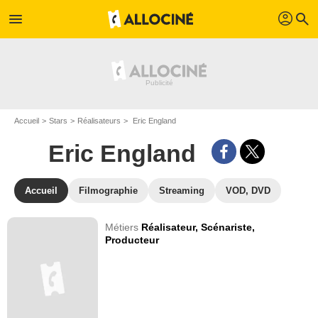
profil
menu
search
Accueil
Stars
Réalisateurs
Eric England
Eric England
Accueil
Filmographie
Streaming
VOD, DVD
Métiers
Réalisateur,
Scénariste,
Producteur