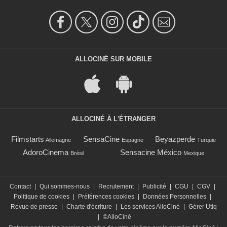
ALLOCINÉ SUR MOBILE
ALLOCINÉ À L'ÉTRANGER
Filmstarts
SensaCine
Beyazperde
Allemagne
Espagne
Turquie
AdoroCinema
Sensacine México
Brésil
Mexique
Contact
|
Qui sommes-nous
|
Recrutement
|
Publicité
|
CGU
|
CGV
|
Politique de cookies
|
Préférences cookies
|
Données Personnelles
|
Revue de presse
|
Charte d'écriture
|
Les services AlloCiné
|
Gérer Utiq
|
©AlloCiné