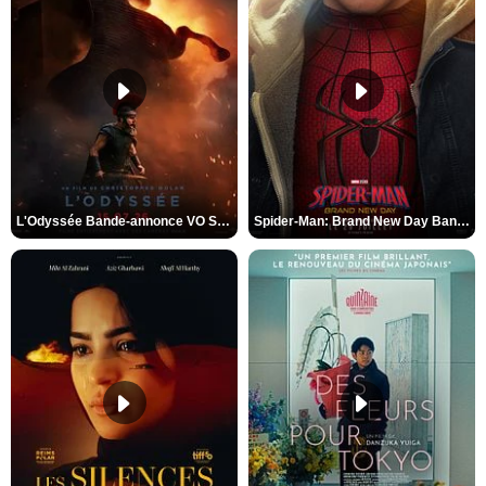
L'Odyssée Bande-annonce VO STFR
Spider-Man: Brand New Day Bande-annonce VO STFR