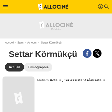
profil
menu
search
Accueil
Stars
Acteurs
Settar Körmükçü
Settar Körmükçü
Accueil
Filmographie
Métiers
Acteur
,
1er assistant réalisateur