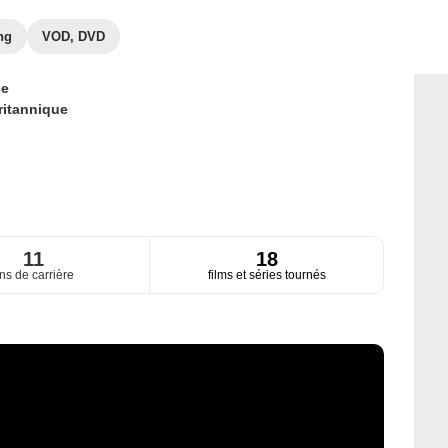
ng
VOD, DVD
ce
ritannique
11
18
ns de carrière
films et séries tournés