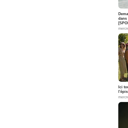
Demai
dans 
[SPO
mercr
Ici t
l'épi
mercr