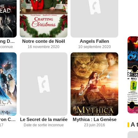
Age of the Living Dead
Notre conte de Noël
Angels Fallen
inconnue
16 novembre 2020
10 septembre 2020
Mythica: The Iron Crown
Le Secret de la mariée
Mythica : La Genèse
A 
17
Date de sortie inconnue
23 juin 2016