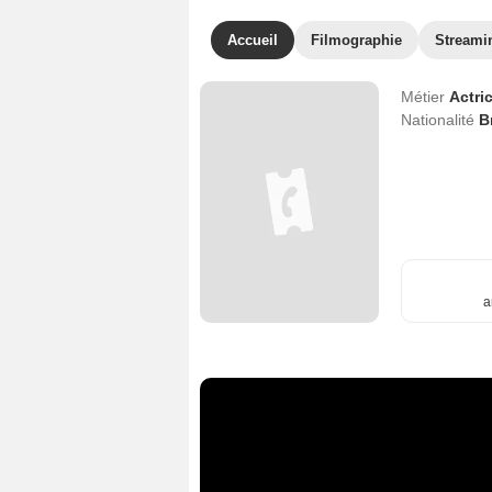
Accueil
Filmographie
Streami
Métier
Actri
Nationalité
B
a