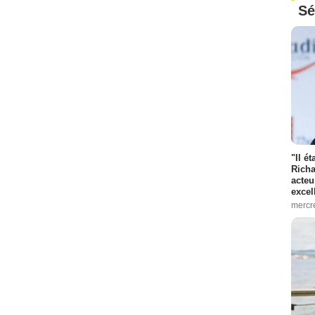
Sé
"Il é
Richa
acteu
excel
mercr