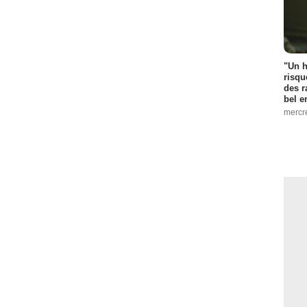
"Un h
risqu
des r
bel 
mercr