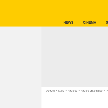
NEWS
CINÉMA
S
Accueil
Stars
Actrices
Actrice britannique
N