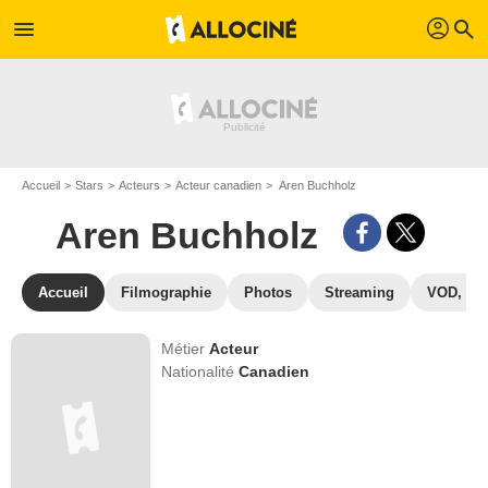
profil
menu
search
Accueil
Stars
Acteurs
Acteur canadien
Aren Buchholz
Aren Buchholz
Accueil
Filmographie
Photos
Streaming
VOD, DV
Métier
Acteur
Nationalité
Canadien