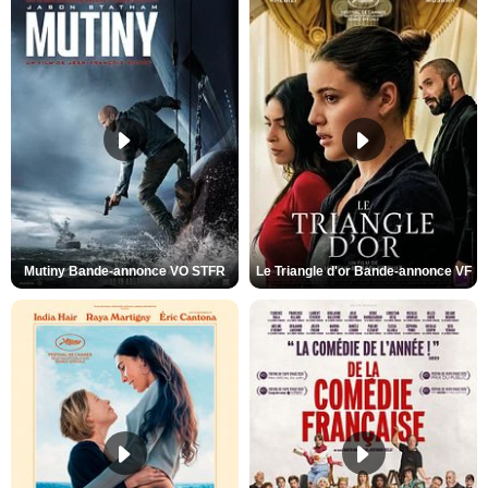
Mutiny Bande-annonce VO STFR
Le Triangle d'or Bande-annonce VF