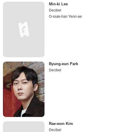
Min-ki Lee
Decibel
O-ssak-han Yeon-ae
Byung-eun Park
Decibel
Rae-won Kim
Decibel