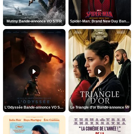
Mutiny Bande-annonce VO STFR
Spider-Man: Brand New Day Bande-annonce VO STFR
L'Odyssée Bande-annonce VO STFR
Le Triangle d'or Bande-annonce VF