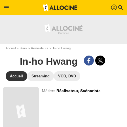
profil
menu
search
Accueil
Stars
Réalisateurs
In-ho Hwang
In-ho Hwang
Accueil
Streaming
VOD, DVD
Métiers
Réalisateur,
Scénariste