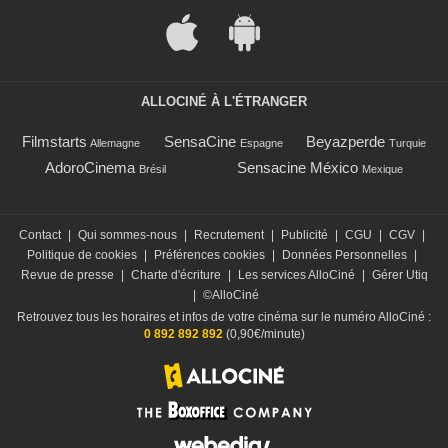
ALLOCINÉ À L'ÉTRANGER
Filmstarts
SensaCine
Beyazperde
Allemagne
Espagne
Turquie
AdoroCinema
Sensacine México
Brésil
Mexique
Contact
|
Qui sommes-nous
|
Recrutement
|
Publicité
|
CGU
|
CGV
|
Politique de cookies
|
Préférences cookies
|
Données Personnelles
|
Revue de presse
|
Charte d'écriture
|
Les services AlloCiné
|
Gérer Utiq
|
©AlloCiné
Retrouvez tous les horaires et infos de votre cinéma sur le numéro AlloCiné :
0 892 892 892
(0,90€/minute)