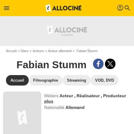
profil
menu
search
Accueil
Stars
Acteurs
Acteur allemand
Fabian Stumm
Fabian Stumm
Accueil
Filmographie
Streaming
VOD, DVD
Métiers
Acteur
,
Réalisateur
,
Producteur
plus
Nationalité
Allemand