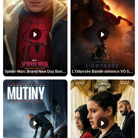
Spider-Man: Brand New Day Bande-annonce VO STFR
L'Odyssée Bande-annonce VO STFR