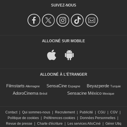
SUIVEZ-NOUS
ALLOCINÉ SUR MOBILE
ALLOCINÉ À L'ÉTRANGER
Filmstarts
SensaCine
Beyazperde
Allemagne
Espagne
Turquie
AdoroCinema
Sensacine México
Brésil
Mexique
Contact
|
Qui sommes-nous
|
Recrutement
|
Publicité
|
CGU
|
CGV
|
Politique de cookies
|
Préférences cookies
|
Données Personnelles
|
Revue de presse
|
Charte d'écriture
|
Les services AlloCiné
|
Gérer Utiq