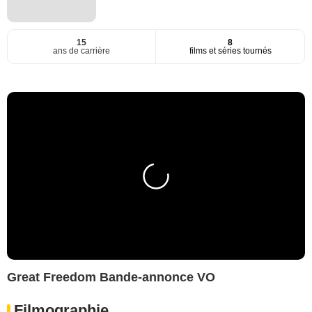
15
8
ans de carrière
films et séries tournés
Great Freedom Bande-annonce VO
Filmographie