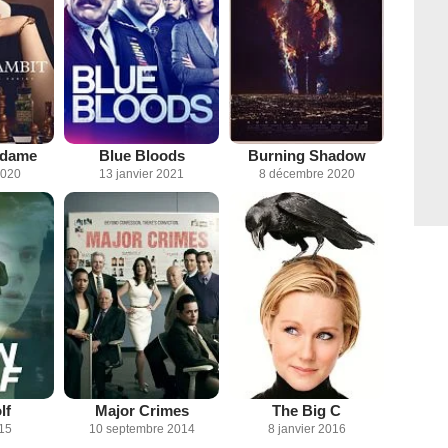
a dame
Blue Bloods
Burning Shadow
2020
13 janvier 2021
8 décembre 2020
lf
Major Crimes
The Big C
015
10 septembre 2014
8 janvier 2016