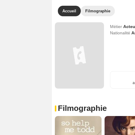
Accueil
Filmographie
Métier
Acteu
Nationalité
A
a
Filmographie