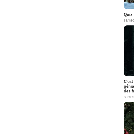
Quiz 
samed
C'est
génia
des f
samed