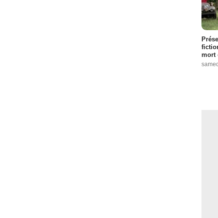
Prése
ficti
mort 
samed