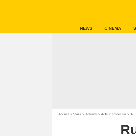
NEWS
CINÉMA
S
Accueil
Stars
Acteurs
Acteur américain
Rus
Ru