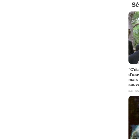
Sé
"C'ét
d'œuv
mais 
souve
samed