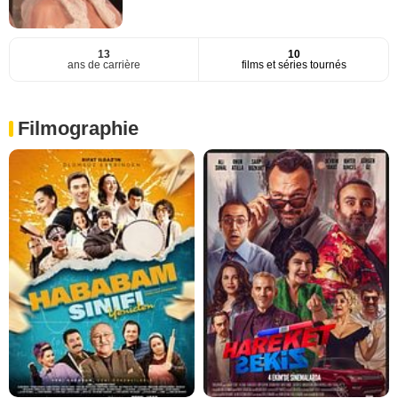
13
10
ans de carrière
films et séries tournés
Filmographie