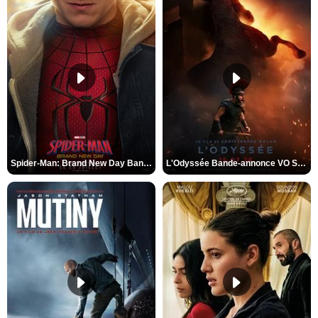
Spider-Man: Brand New Day Bande-annonce VO STFR
L'Odyssée Bande-annonce VO STFR