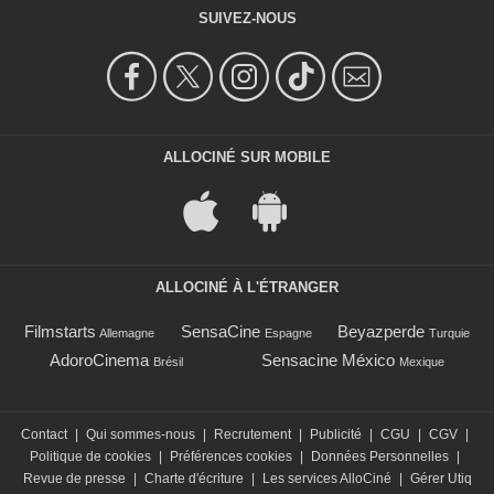
SUIVEZ-NOUS
ALLOCINÉ SUR MOBILE
ALLOCINÉ À L'ÉTRANGER
Filmstarts
SensaCine
Beyazperde
Allemagne
Espagne
Turquie
AdoroCinema
Sensacine México
Brésil
Mexique
Contact
|
Qui sommes-nous
|
Recrutement
|
Publicité
|
CGU
|
CGV
|
Politique de cookies
|
Préférences cookies
|
Données Personnelles
|
Revue de presse
|
Charte d'écriture
|
Les services AlloCiné
|
Gérer Utiq