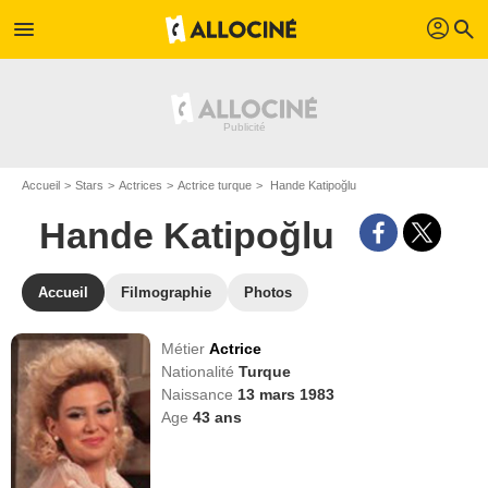
profil
menu
search
Accueil
Stars
Actrices
Actrice turque
Hande Katipoğlu
Hande Katipoğlu
Accueil
Filmographie
Photos
Métier
Actrice
Nationalité
Turque
Naissance
13 mars 1983
Age
43
ans