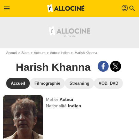
profil
menu
search
Accueil
Stars
Acteurs
Acteur indien
Harish Khanna
Harish Khanna
Accueil
Filmographie
Streaming
VOD, DVD
Métier
Acteur
Nationalité
Indien