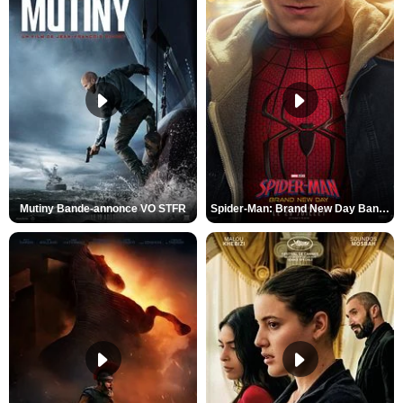
Mutiny Bande-annonce VO STFR
Spider-Man: Brand New Day Bande-annonce VO STFR