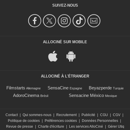
SUIVEZ-NOUS
ALLOCINÉ SUR MOBILE
ALLOCINÉ À L'ÉTRANGER
Filmstarts
SensaCine
Beyazperde
Allemagne
Espagne
Turquie
AdoroCinema
Sensacine México
Brésil
Mexique
Contact
|
Qui sommes-nous
|
Recrutement
|
Publicité
|
CGU
|
CGV
|
Politique de cookies
|
Préférences cookies
|
Données Personnelles
|
Revue de presse
|
Charte d'écriture
|
Les services AlloCiné
|
Gérer Utiq