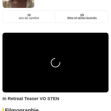
16
13
ans de carrière
films et séries tournés
In Retreat Teaser VO STEN
Filmographie