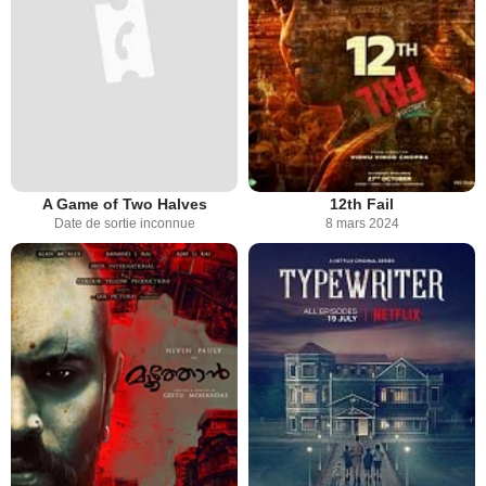
A Game of Two Halves
12th Fail
Date de sortie inconnue
8 mars 2024