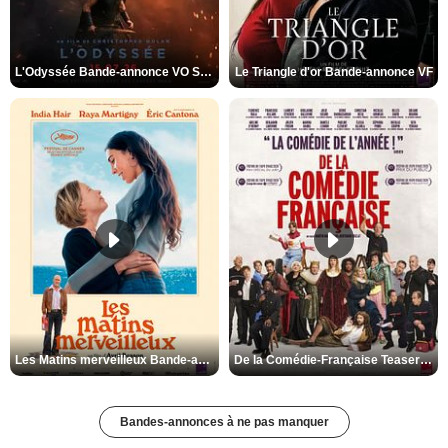
L'Odyssée Bande-annonce VO STFR
Le Triangle d'or Bande-annonce VF
Les Matins merveilleux Bande-annonce VF
De la Comédie-Française Teaser VF
Bandes-annonces à ne pas manquer