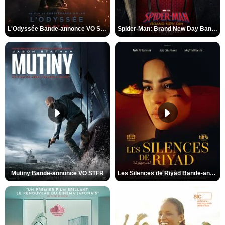
L'Odyssée Bande-annonce VO STFR
Spider-Man: Brand New Day Bande-annonce VO STFR
Mutiny Bande-annonce VO STFR
Les Silences de Riyad Bande-annonce VO STFR