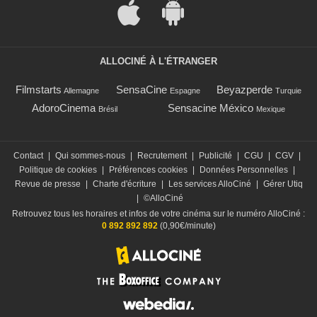
ALLOCINÉ À L'ÉTRANGER
Filmstarts
SensaCine
Beyazperde
Allemagne
Espagne
Turquie
AdoroCinema
Sensacine México
Brésil
Mexique
Contact
|
Qui sommes-nous
|
Recrutement
|
Publicité
|
CGU
|
CGV
|
Politique de cookies
|
Préférences cookies
|
Données Personnelles
|
Revue de presse
|
Charte d'écriture
|
Les services AlloCiné
|
Gérer Utiq
|
©AlloCiné
Retrouvez tous les horaires et infos de votre cinéma sur le numéro AlloCiné :
0 892 892 892
(0,90€/minute)