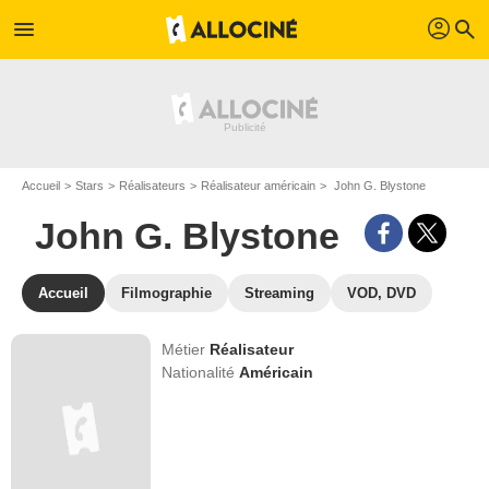
profil
menu
search
Accueil
Stars
Réalisateurs
Réalisateur américain
John G. Blystone
John G. Blystone
Accueil
Filmographie
Streaming
VOD, DVD
Métier
Réalisateur
Nationalité
Américain