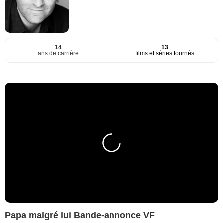
14
13
ans de carrière
films et séries tournés
Papa malgré lui Bande-annonce VF