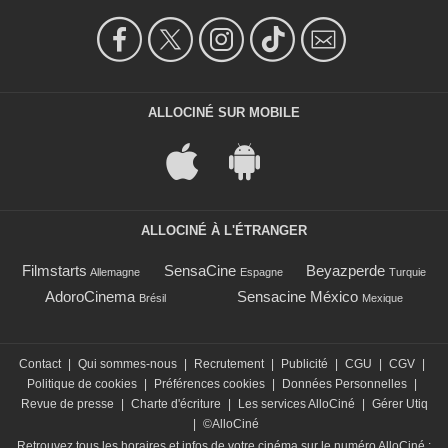
ALLOCINÉ SUR MOBILE
ALLOCINÉ À L'ÉTRANGER
Filmstarts
SensaCine
Beyazperde
Allemagne
Espagne
Turquie
AdoroCinema
Sensacine México
Brésil
Mexique
Contact
|
Qui sommes-nous
|
Recrutement
|
Publicité
|
CGU
|
CGV
|
Politique de cookies
|
Préférences cookies
|
Données Personnelles
|
Revue de presse
|
Charte d'écriture
|
Les services AlloCiné
|
Gérer Utiq
|
©AlloCiné
Retrouvez tous les horaires et infos de votre cinéma sur le numéro AlloCiné :