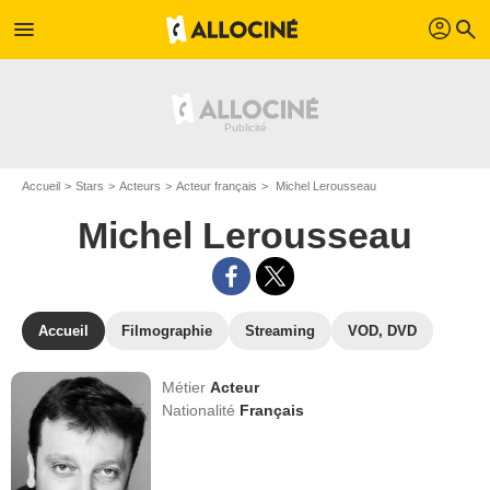
profil
menu
search
Accueil
Stars
Acteurs
Acteur français
Michel Lerousseau
Michel Lerousseau
Accueil
Filmographie
Streaming
VOD, DVD
Métier
Acteur
Nationalité
Français