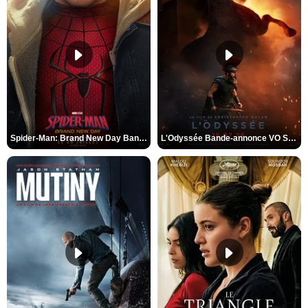
Spider-Man: Brand New Day Bande-annonce VO STFR
L'Odyssée Bande-annonce VO STFR