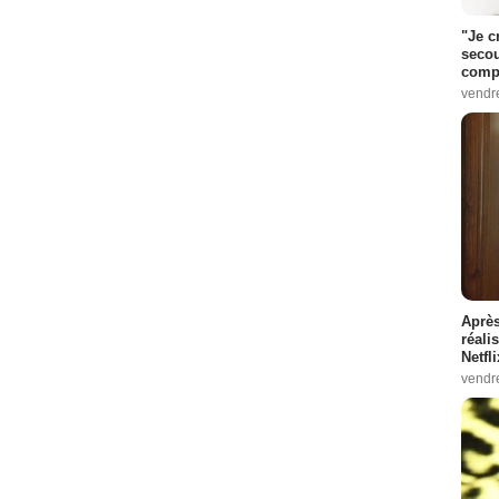
"Je c
secou
compo
vendr
Après
réali
Netfl
vendr