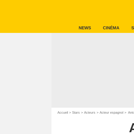
NEWS
CINÉMA
S
Accueil
Stars
Acteurs
Acteur espagnol
Anto