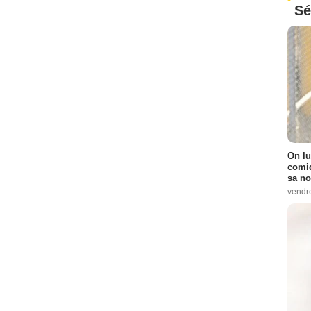
Sé
On lu
comiq
sa no
vendr