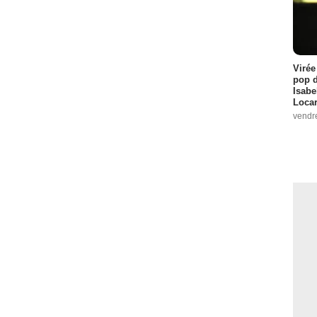
Virée
pop d
Isabe
Loca
vendr