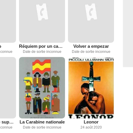
o
Réquiem por un campesino español
Volver a empezar
inconnue
Date de sortie inconnue
Date de sortie inconnue
El hombre que supo amar
La Carabine nationale
Leonor
inconnue
Date de sortie inconnue
24 août 2020