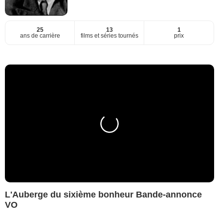
25
13
1
ans de carrière
films et séries tournés
prix
L'Auberge du sixième bonheur Bande-annonce
VO