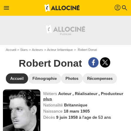
profil
menu
search
Accueil
Stars
Acteurs
Acteur britannique
Robert Donat
Robert Donat
Accueil
Filmographie
Photos
Récompenses
Métiers
Acteur
,
Réalisateur
,
Producteur
plus
Nationalité
Britannique
Naissance
18 mars 1905
Décès
9 juin 1958
à l'age de 53 ans