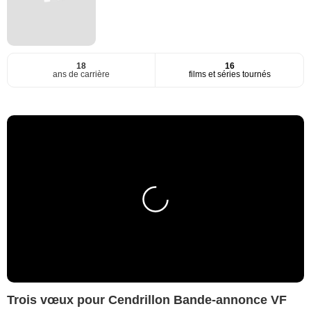
18
16
ans de carrière
films et séries tournés
Trois vœux pour Cendrillon Bande-annonce VF