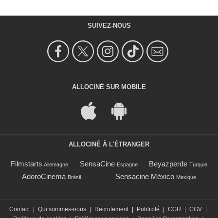
SUIVEZ-NOUS
ALLOCINÉ SUR MOBILE
ALLOCINÉ À L'ÉTRANGER
Filmstarts
SensaCine
Beyazperde
Allemagne
Espagne
Turquie
AdoroCinema
Sensacine México
Brésil
Mexique
Contact
|
Qui sommes-nous
|
Recrutement
|
Publicité
|
CGU
|
CGV
|