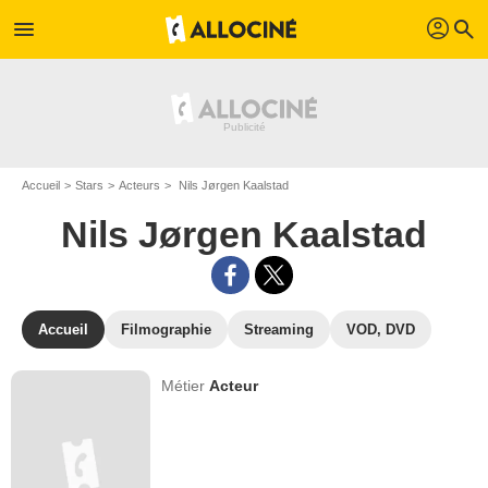
profil
menu
search
Accueil
Stars
Acteurs
Nils Jørgen Kaalstad
Nils Jørgen Kaalstad
Accueil
Filmographie
Streaming
VOD, DVD
Métier
Acteur