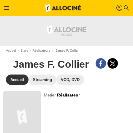
profil
menu
search
Accueil
Stars
Réalisateurs
James F. Collier
James F. Collier
Accueil
Streaming
VOD, DVD
Métier
Réalisateur