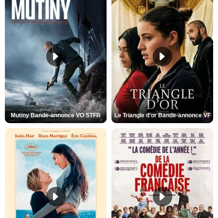
Mutiny Bande-annonce VO STFR
Le Triangle d'or Bande-annonce VF