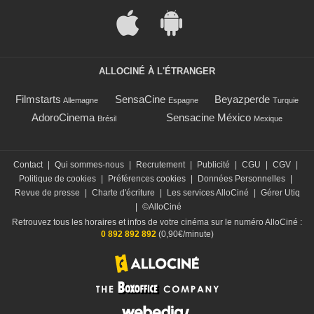
ALLOCINÉ À L'ÉTRANGER
Filmstarts
SensaCine
Beyazperde
Allemagne
Espagne
Turquie
AdoroCinema
Sensacine México
Brésil
Mexique
Contact
|
Qui sommes-nous
|
Recrutement
|
Publicité
|
CGU
|
CGV
|
Politique de cookies
|
Préférences cookies
|
Données Personnelles
|
Revue de presse
|
Charte d'écriture
|
Les services AlloCiné
|
Gérer Utiq
|
©AlloCiné
Retrouvez tous les horaires et infos de votre cinéma sur le numéro AlloCiné :
0 892 892 892
(0,90€/minute)