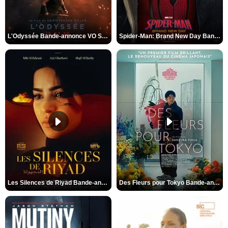
L'Odyssée Bande-annonce VO STFR
Spider-Man: Brand New Day Bande-annonce VO STFR
Les Silences de Riyad Bande-annonce VO STFR
Des Fleurs pour Tokyo Bande-annonce VO STFR