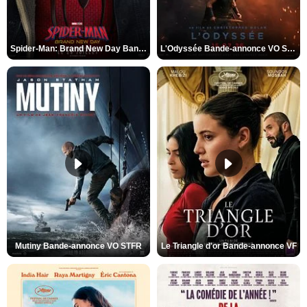
Spider-Man: Brand New Day Bande-annonce VO STFR
L'Odyssée Bande-annonce VO STFR
Mutiny Bande-annonce VO STFR
Le Triangle d'or Bande-annonce VF