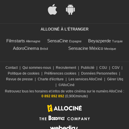
ALLOCINÉ À L'ÉTRANGER
Filmstarts
SensaCine
Beyazperde
Allemagne
Espagne
Turquie
AdoroCinema
Sensacine México
Brésil
Mexique
Contact
|
Qui sommes-nous
|
Recrutement
|
Publicité
|
CGU
|
CGV
|
Politique de cookies
|
Préférences cookies
|
Données Personnelles
|
Revue de presse
|
Charte d'écriture
|
Les services AlloCiné
|
Gérer Utiq
|
©AlloCiné
Retrouvez tous les horaires et infos de votre cinéma sur le numéro AlloCiné :
0 892 892 892
(0,90€/minute)