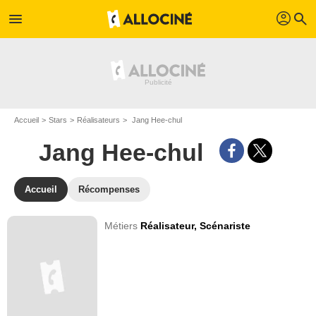
profil
menu
search
Accueil
Stars
Réalisateurs
Jang Hee-chul
Jang Hee-chul
Accueil
Récompenses
Métiers
Réalisateur,
Scénariste