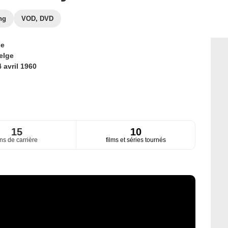
ng
VOD, DVD
ce
elge
 avril 1960
15
10
ns de carrière
films et séries tournés