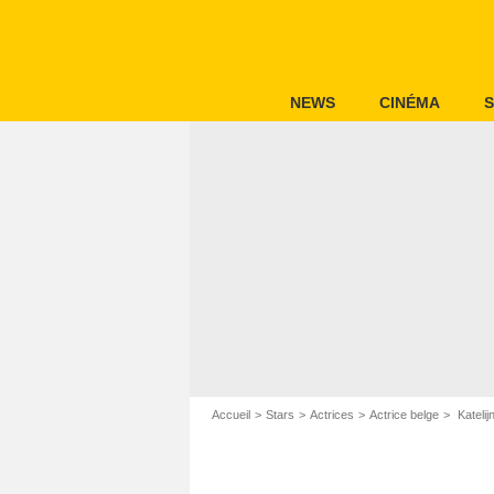
NEWS
CINÉMA
S
Accueil
Stars
Actrices
Actrice belge
Kateli