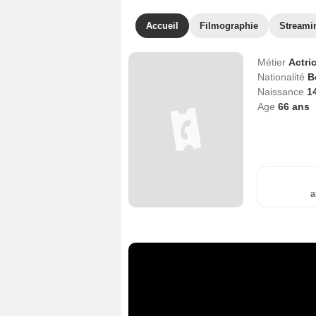
Accueil
Filmographie
Streami
Métier
Actri
Nationalité
B
Naissance
14
Age
66
ans
a