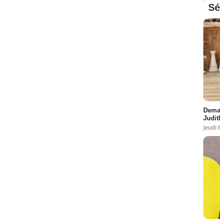
Sé
Demai
Judit
jeudi 