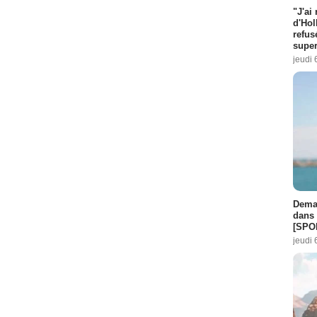
"J'ai
d'Hol
refus
super
jeudi 
Demai
dans 
[SPO
jeudi 