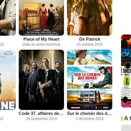
Piece of My Heart
De Patrick
023
Date de sortie inconnue
15 octobre 2025
Code 37, affaires de moeurs
Sur le chemin des dunes
A 
13
16 septembre 2014
5 décembre 2012