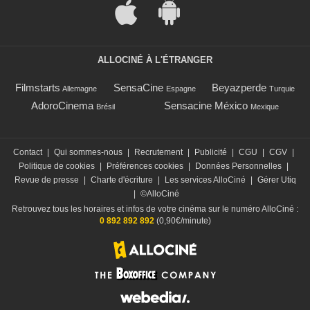
ALLOCINÉ À L'ÉTRANGER
Filmstarts
SensaCine
Beyazperde
Allemagne
Espagne
Turquie
AdoroCinema
Sensacine México
Brésil
Mexique
Contact
|
Qui sommes-nous
|
Recrutement
|
Publicité
|
CGU
|
CGV
|
Politique de cookies
|
Préférences cookies
|
Données Personnelles
|
Revue de presse
|
Charte d'écriture
|
Les services AlloCiné
|
Gérer Utiq
|
©AlloCiné
Retrouvez tous les horaires et infos de votre cinéma sur le numéro AlloCiné :
0 892 892 892
(0,90€/minute)