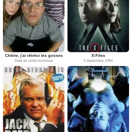
Chérie, j'ai rétréci les gosses
X-Files
Date de sortie inconnue
5 septembre 1994