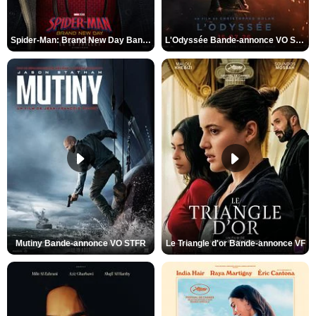
Spider-Man: Brand New Day Bande-annonce VO STFR
L'Odyssée Bande-annonce VO STFR
Mutiny Bande-annonce VO STFR
Le Triangle d'or Bande-annonce VF