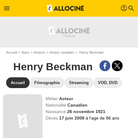
profil
menu
search
Accueil
Stars
Acteurs
Acteur canadien
Henry Beckman
Henry Beckman
Accueil
Filmographie
Streaming
VOD, DVD
Métier
Acteur
Nationalité
Canadien
Naissance
26 novembre 1921
Décès
17 juin 2008
à l'age de 86 ans