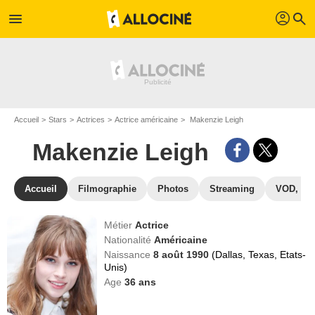
profil
menu
search
Accueil
Stars
Actrices
Actrice américaine
Makenzie Leigh
Makenzie Leigh
Accueil
Filmographie
Photos
Streaming
VOD, DV
Métier
Actrice
Nationalité
Américaine
Naissance
8 août 1990
(Dallas, Texas, Etats-
Unis)
Age
36
ans