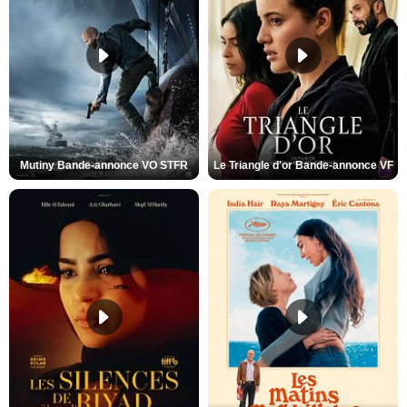
Mutiny Bande-annonce VO STFR
Le Triangle d'or Bande-annonce VF