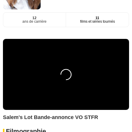
12
11
ans de carrière
films et séries tournés
Salem's Lot Bande-annonce VO STFR
Filmographie