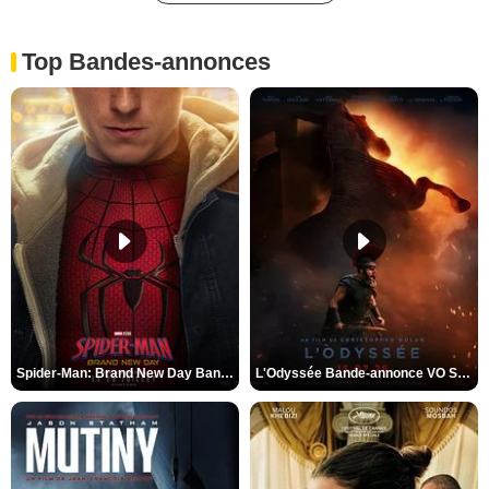
Top Bandes-annonces
Spider-Man: Brand New Day Bande-annonce VO STFR
L'Odyssée Bande-annonce VO STFR