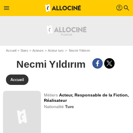
profil
menu
search
Accueil
Stars
Acteurs
Acteur turc
Necmi Yıldırım
Necmi Yıldırım
Accueil
Métiers
Acteur,
Responsable de la Fiction,
Réalisateur
Nationalité
Turc