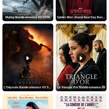
Mutiny Bande-annonce VO STFR
Spider-Man: Brand New Day Bande-annonce VO STFR
L'Odyssée Bande-annonce VO STFR
Le Triangle d'or Bande-annonce VF