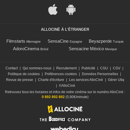
ALLOCINÉ À L'ÉTRANGER
Filmstarts
SensaCine
Beyazperde
Allemagne
Espagne
Turquie
AdoroCinema
Sensacine México
Brésil
Mexique
Contact
|
Qui sommes-nous
|
Recrutement
|
Publicité
|
CGU
|
CGV
|
Politique de cookies
|
Préférences cookies
|
Données Personnelles
|
Revue de presse
|
Charte d'écriture
|
Les services AlloCiné
|
Gérer Utiq
|
©AlloCiné
Retrouvez tous les horaires et infos de votre cinéma sur le numéro AlloCiné :
0 892 892 892
(0,90€/minute)