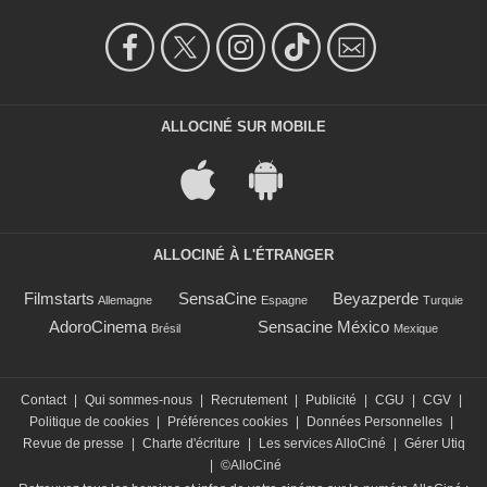
ALLOCINÉ SUR MOBILE
ALLOCINÉ À L'ÉTRANGER
Filmstarts
SensaCine
Beyazperde
Allemagne
Espagne
Turquie
AdoroCinema
Sensacine México
Brésil
Mexique
Contact
|
Qui sommes-nous
|
Recrutement
|
Publicité
|
CGU
|
CGV
|
Politique de cookies
|
Préférences cookies
|
Données Personnelles
|
Revue de presse
|
Charte d'écriture
|
Les services AlloCiné
|
Gérer Utiq
|
©AlloCiné