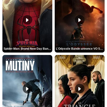
Spider-Man: Brand New Day Bande-annonce VO STFR
L'Odyssée Bande-annonce VO STFR