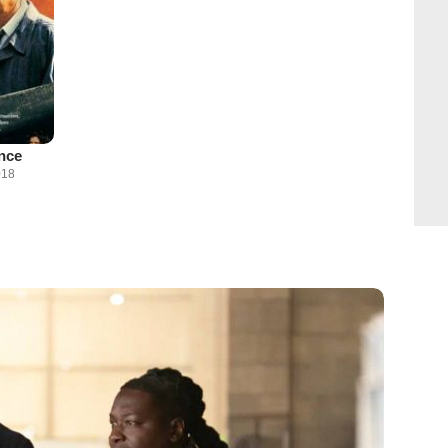
nce
018