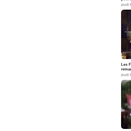
jeudi 
Les F
remar
jeudi 