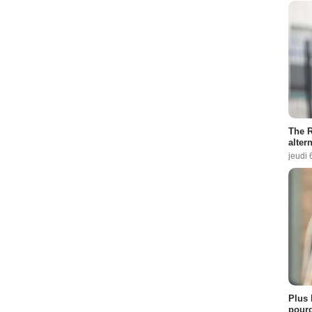
The R
altern
jeudi 
Plus 
pourq