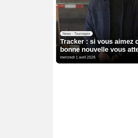
News - Tournages
Tracker : si vous aimez 
bonne nouvelle vous atte
mercredi 1 avril 2026