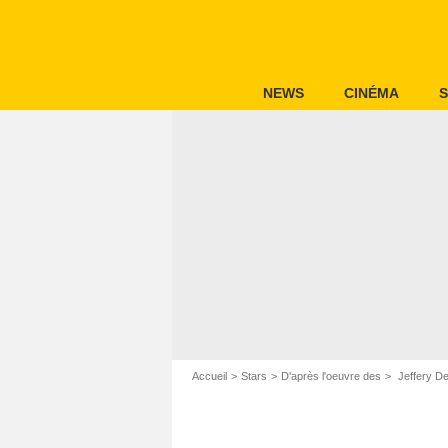
NEWS
CINÉMA
S
Accueil
Stars
D'après l'oeuvre des
Jeffery D