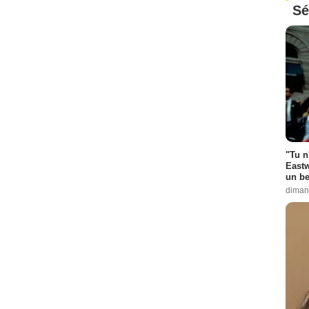
Sé
"Tu n
Eastw
un be
diman