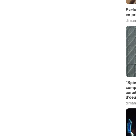
Exclu
en pr
diman
"Spie
compl
aurai
d'oeu
diman