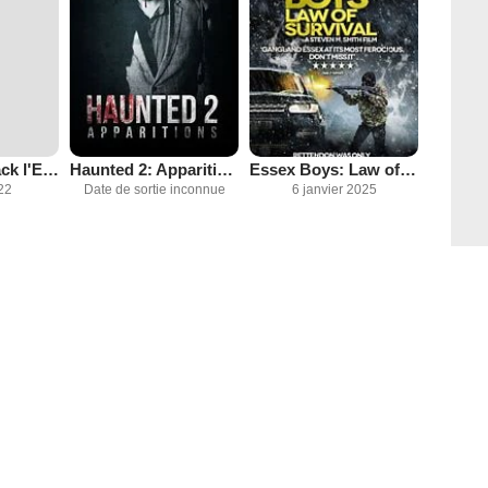
L'Ombre de Jack l'Eventreur
Haunted 2: Apparitions
Essex Boys: Law of Survival
22
Date de sortie inconnue
6 janvier 2025