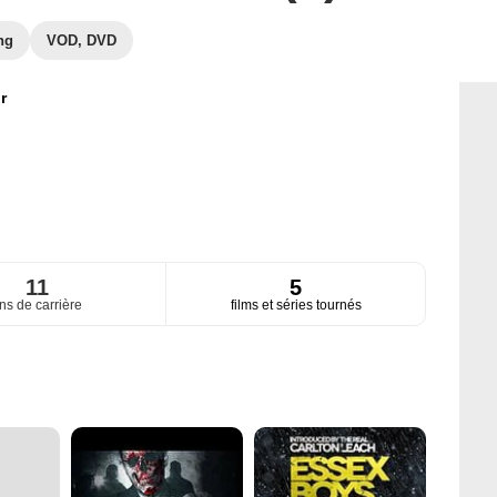
ng
VOD, DVD
r
11
5
ns de carrière
films et séries tournés