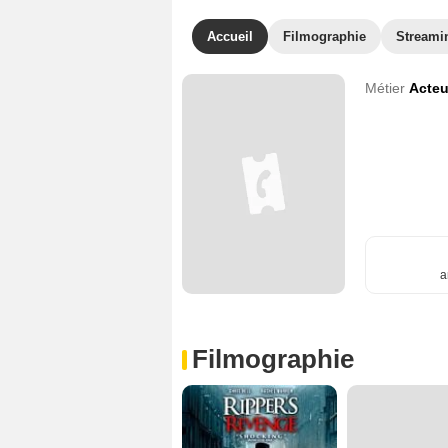
Accueil
Filmographie
Streami
Métier
Acteu
a
Filmographie