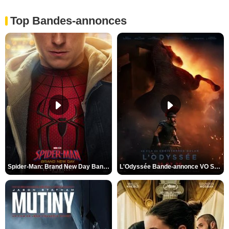
Top Bandes-annonces
Spider-Man: Brand New Day Bande-annonce VO STFR
L'Odyssée Bande-annonce VO STFR