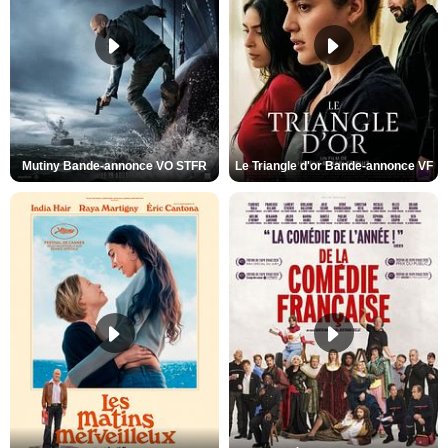
Mutiny Bande-annonce VO STFR
Le Triangle d'or Bande-annonce VF