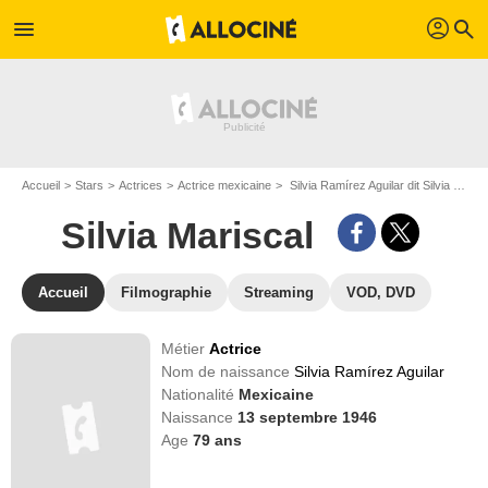
profil
menu
search
Accueil
Stars
Actrices
Actrice mexicaine
Silvia Ramírez Aguilar dit Silvia Mariscal
Silvia Mariscal
Accueil
Filmographie
Streaming
VOD, DVD
Métier
Actrice
Nom de naissance
Silvia Ramírez Aguilar
Nationalité
Mexicaine
Naissance
13 septembre 1946
Age
79
ans