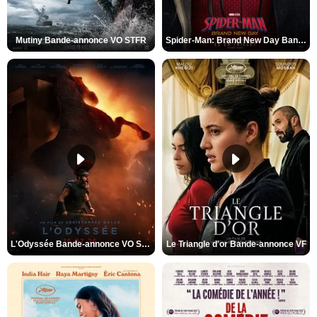
Mutiny Bande-annonce VO STFR
Spider-Man: Brand New Day Bande-annonce VO STFR
L'Odyssée Bande-annonce VO STFR
Le Triangle d'or Bande-annonce VF