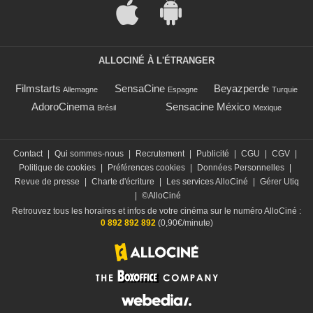
ALLOCINÉ À L'ÉTRANGER
Filmstarts
SensaCine
Beyazperde
Allemagne
Espagne
Turquie
AdoroCinema
Sensacine México
Brésil
Mexique
Contact
|
Qui sommes-nous
|
Recrutement
|
Publicité
|
CGU
|
CGV
|
Politique de cookies
|
Préférences cookies
|
Données Personnelles
|
Revue de presse
|
Charte d'écriture
|
Les services AlloCiné
|
Gérer Utiq
|
©AlloCiné
Retrouvez tous les horaires et infos de votre cinéma sur le numéro AlloCiné :
0 892 892 892
(0,90€/minute)