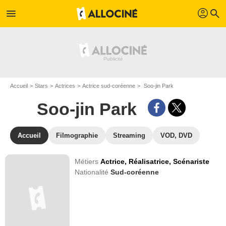
profil
menu
search
Accueil
Stars
Actrices
Actrice sud-coréenne
Soo-jin Park
Soo-jin Park
Accueil
Filmographie
Streaming
VOD, DVD
Métiers
Actrice,
Réalisatrice,
Scénariste
Nationalité
Sud-coréenne