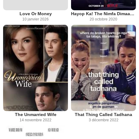
Love Or Money
Hayop Ka! The Nimfa Dimaano Story
10 janvier 2026
20 octobre 2020
The Unmarried Wife
That Thing Called Tadhana
14 novembre 2022
3 décembre 2022