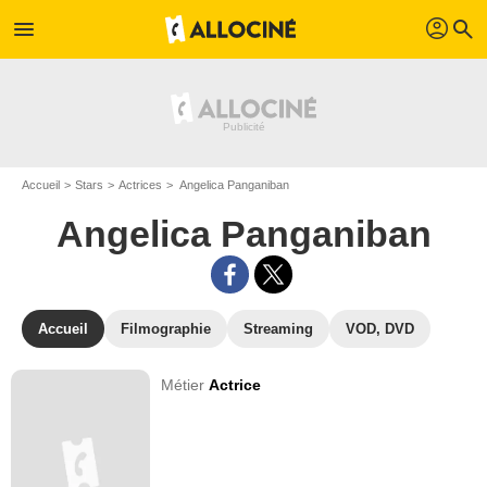
profil
menu
search
Accueil
Stars
Actrices
Angelica Panganiban
Angelica Panganiban
Accueil
Filmographie
Streaming
VOD, DVD
Métier
Actrice