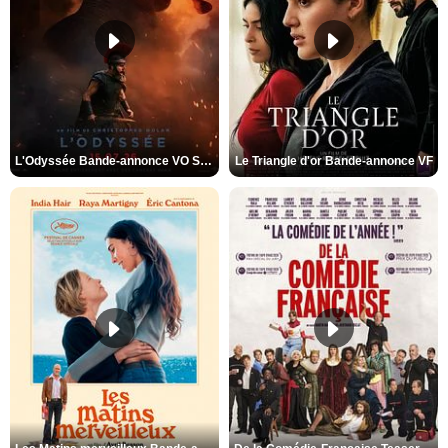
L'Odyssée Bande-annonce VO STFR
Le Triangle d'or Bande-annonce VF