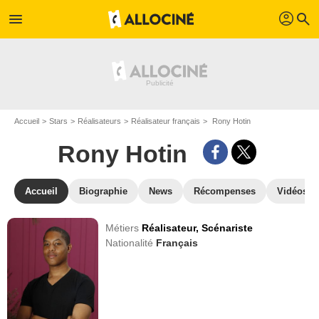
profil
menu
search
Accueil
Stars
Réalisateurs
Réalisateur français
Rony Hotin
Rony Hotin
Accueil
Biographie
News
Récompenses
Vidéos
Métiers
Réalisateur,
Scénariste
Nationalité
Français