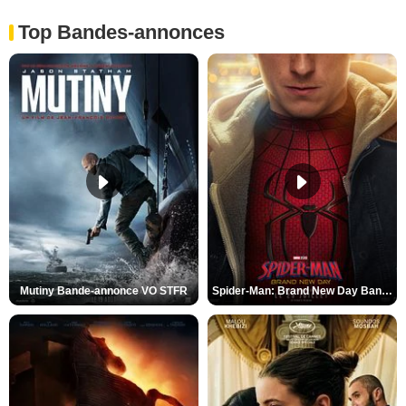
Top Bandes-annonces
Mutiny Bande-annonce VO STFR
Spider-Man: Brand New Day Bande-annonce VO STFR