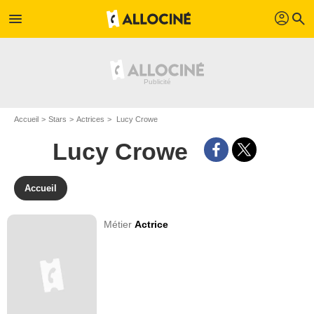
profil
menu
search
Accueil
Stars
Actrices
Lucy Crowe
Lucy Crowe
Accueil
Métier
Actrice