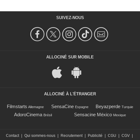
SUIVEZ-NOUS
ALLOCINÉ SUR MOBILE
ALLOCINÉ À L'ÉTRANGER
Filmstarts
SensaCine
Beyazperde
Allemagne
Espagne
Turquie
AdoroCinema
Sensacine México
Brésil
Mexique
Contact
|
Qui sommes-nous
|
Recrutement
|
Publicité
|
CGU
|
CGV
|