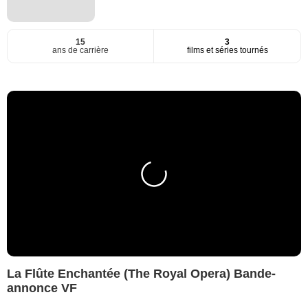
15
3
ans de carrière
films et séries tournés
La Flûte Enchantée (The Royal Opera) Bande-
annonce VF