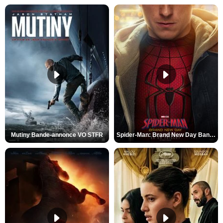
Mutiny Bande-annonce VO STFR
Spider-Man: Brand New Day Bande-annonce VO STFR