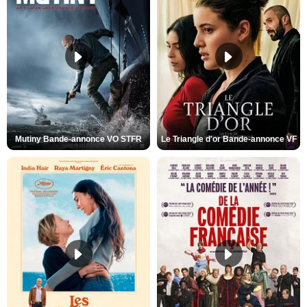
Mutiny Bande-annonce VO STFR
Le Triangle d'or Bande-annonce VF