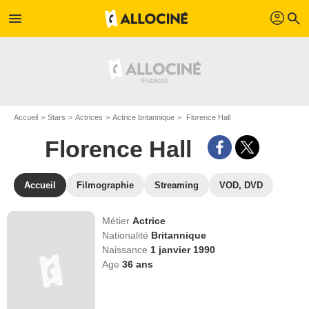
profil
menu
search
Accueil
Stars
Actrices
Actrice britannique
Florence Hall
Florence Hall
Accueil
Filmographie
Streaming
VOD, DVD
Métier
Actrice
Nationalité
Britannique
Naissance
1 janvier 1990
Age
36
ans