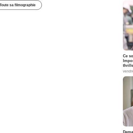
Toute sa filmographie
Ce so
Impos
thrill
vendr
Demai