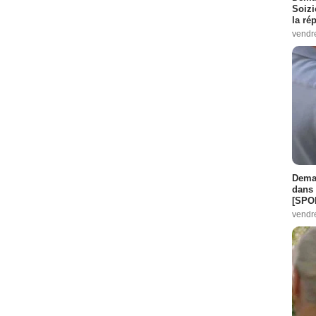
Soizi
la ré
vendr
Demai
dans 
[SPO
vendr