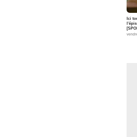
Ici t
l'épi
[SPO
vendr