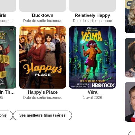
rls
Bucktown
Relatively Happy
inconnue
Date de sortie inconnue
Date de sortie inconnue
Only Murders In The Building
Happy's Place
Véra
25
Date de sortie inconnue
1 avril 2026
phie
Ses meilleurs films / séries