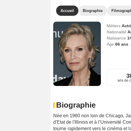
Accueil
Biographie
Filmograp
Métiers
Actr
Nationalité
A
Naissance
14
Age
66
ans
3
ans de c
Biographie
Née en 1960 non loin de Chicago, Jane
d'Etat de l'Illinois et à l’Université C
tourne rapidement vers le cinéma et l