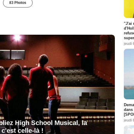
83 Photos
"J'ai
d'Hol
refus
super
jeudi 
Demai
dans 
[SPO
jeudi 
bliez High School Musical, la
'est celle-là !