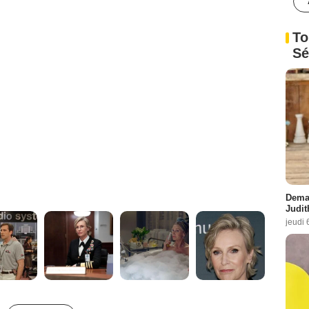
To
Sé
Demai
Judit
jeudi 