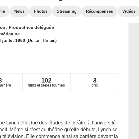
hie
News
Photos
Streaming
Récompenses
Vidéos
ice
,
Productrice déléguée
méricaine
 juillet 1960
(Dolton, Illinois)
8
102
3
arrière
films et séries tournés
prix
 Lynch effectue des études de théâtre à l’université
ornell. Même si c’est au théâtre qu’elle débute, Lynch se
a télévision. Elle commence ainsi sa carrière devant la