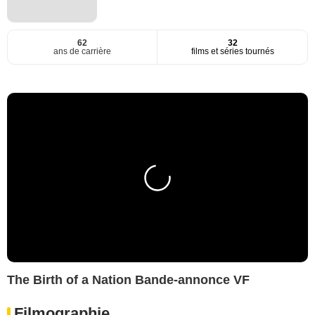
62
32
ans de carrière
films et séries tournés
The Birth of a Nation Bande-annonce VF
Filmographie