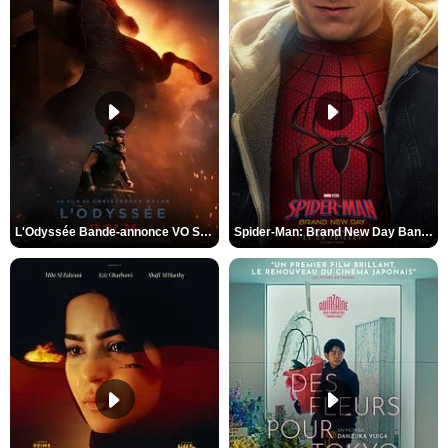
L'Odyssée Bande-annonce VO STFR
Spider-Man: Brand New Day Bande-annonce VO STFR