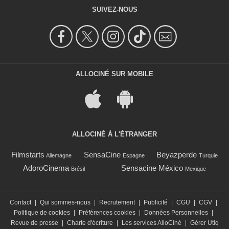
SUIVEZ-NOUS
ALLOCINÉ SUR MOBILE
ALLOCINÉ À L'ÉTRANGER
Filmstarts
SensaCine
Beyazperde
Allemagne
Espagne
Turquie
AdoroCinema
Sensacine México
Brésil
Mexique
Contact
|
Qui sommes-nous
|
Recrutement
|
Publicité
|
CGU
|
CGV
|
Politique de cookies
|
Préférences cookies
|
Données Personnelles
|
Revue de presse
|
Charte d'écriture
|
Les services AlloCiné
|
Gérer Utiq