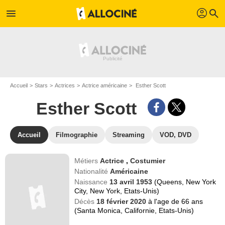
profil
menu
search
Accueil
Stars
Actrices
Actrice américaine
Esther Scott
Esther Scott
Accueil
Filmographie
Streaming
VOD, DVD
Métiers
Actrice
,
Costumier
Nationalité
Américaine
Naissance
13 avril 1953
(Queens, New York
City, New York, Etats-Unis)
Décès
18 février 2020
à l'age de 66 ans
(Santa Monica, Californie, Etats-Unis)