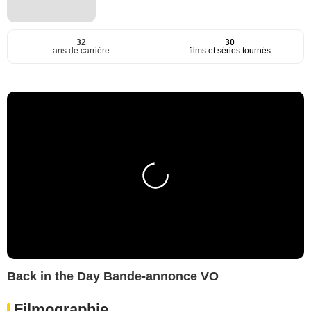
32
30
ans de carrière
films et séries tournés
Back in the Day Bande-annonce VO
Filmographie