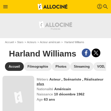
profil
menu
search
Accueil
Stars
Acteurs
Acteur américain
Harland Williams
Harland Williams
Accueil
Filmographie
Photos
Streaming
VOD, DV
Métiers
Acteur
,
Scénariste
,
Réalisateur
plus
Nationalité
Américain
Naissance
10 décembre 1962
Age
63
ans