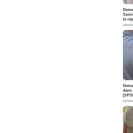
Demai
Soizi
la ré
vendr
Demai
dans 
[SPO
vendr