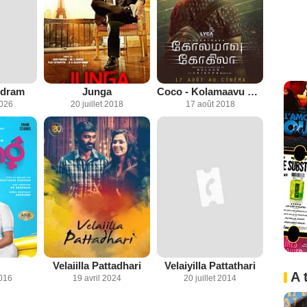
dram
Junga
Coco - Kolamaavu Kokila
2026
20 juillet 2018
17 août 2018
Velaiilla Pattadhari
Velaiyilla Pattathari
A 
016
19 avril 2024
20 juillet 2014