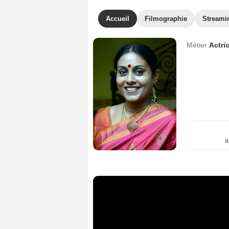
Accueil
Filmographie
Streami
Métier
Actri
a