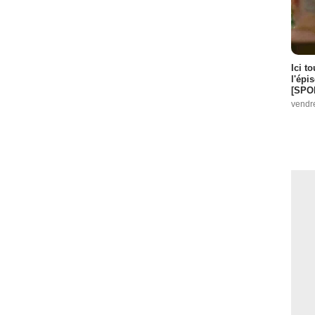
Ici t
l'épi
[SPO
vendr