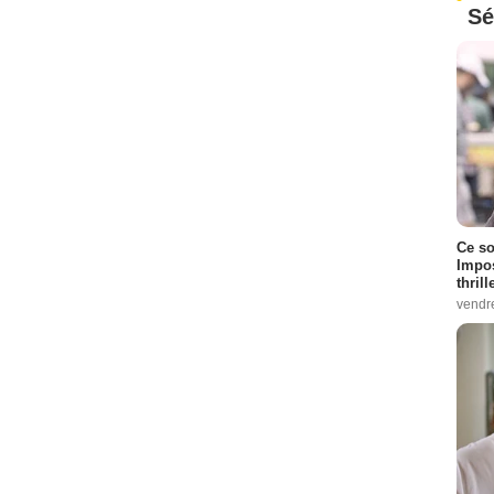
Sé
Ce so
Impos
thrill
vendr