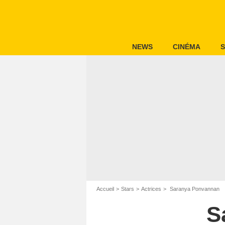
NEWS
CINÉMA
S
Accueil
Stars
Actrices
Saranya Ponvannan
S