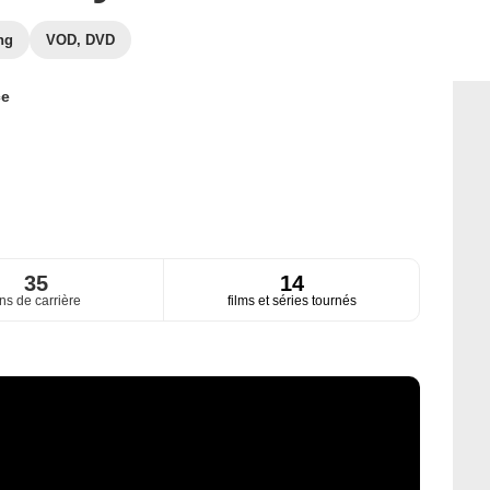
ng
VOD, DVD
ce
35
14
ns de carrière
films et séries tournés