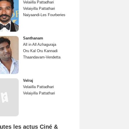
Velaiilla Pattadhari
Velaiyilla Pattathari
Naiyaandi-Les Fourberies
Santhanam
All in All Azhaguraja
Oru Kal Oru Kannadi
Thaandavam-Vendetta
Velraj
Velaiilla Pattadhari
Velaiyilla Pattathari
utes les actus Ciné &